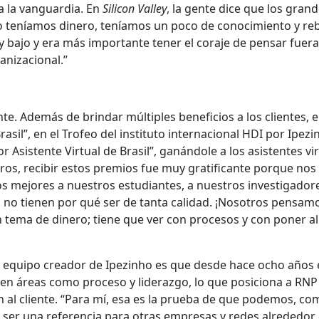
a la vanguardia. En
Silicon Valley
, la gente dice que los gra
 no teníamos dinero, teníamos un poco de conocimiento y re
ajo y era más importante tener el coraje de pensar fuera d
anizacional.”
e. Además de brindar múltiples beneficios a los clientes, e
sil”, en el Trofeo del instituto internacional HDI por Ipezi
Asistente Virtual de Brasil”, ganándole a los asistentes vi
sotros, recibir estos premios fue muy gratificante porque 
s mejores a nuestros estudiantes, a nuestros investigador
s no tienen por qué ser de tanta calidad. ¡Nosotros pensa
n tema de dinero; tiene que ver con procesos y con poner al
l equipo creador de Ipezinho es que desde hace ocho años e
s en áreas como proceso y liderazgo, lo que posiciona a R
n al cliente. “Para mí, esa es la prueba de que podemos, c
y ser una referencia para otras empresas y redes alrededor 