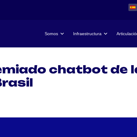
Somos
Infraestructura
Articulació
remiado chatbot de l
rasil