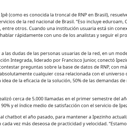
pê (como es conocida la troncal de RNP en Brasil), resuelv
rvicios de la red nacional de Brasil. “Eso incluye eduroam, 
d, entre otros. Cuando una institución usuaria está sin cone
hablar rápidamente con uno de los analistas y seguir el pro
a las dudas de las personas usuarias de la red, en un mode
nción Integrada, liderado por Francisco Junior, conectó Ipe
contestar preguntas sobre la base de datos de RNP, con má
bsolutamente cualquier cosa relacionada con el universo d
 idea de la eficacia de la solución, 50% de las demandas de
alizó cerca de 5.000 llamadas en el primer semestre del añ
 90% y el índice medio de satisfacción con el servicio de Ipe
l chatbot el año pasado, para mantener a Ipezinho actuali
 cada vez más deseosa de practicidad y velocidad. “Estam