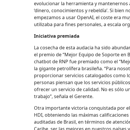
evolucionar la herramienta y mantenernos 
‘dinero, conocimientos y rebeldía’. Si bien
empezamos a usar OpenAI, el coste era muy b
utilizaba para fines personales, a escala org
Iniciativa premiada
La cosecha de esta audacia ha sido abundant
el premio de “Mejor Equipo de Soporte en Bra
chatbot de RNP fue premiado como el “Mejor 
la gigante petrolífera brasileña. “Para no
proporcionar servicios catalogados como lo
personas piensan que los servicios público
ofrecer un servicio de calidad. No es sólo u
trabajo”, señala el Gerente.
Otra importante victoria conquistada por e
HDI, obteniendo las máximas calificacione
auditadas de Brasil, en términos de atenció
Caribe, ser las mejores en nuestros países 