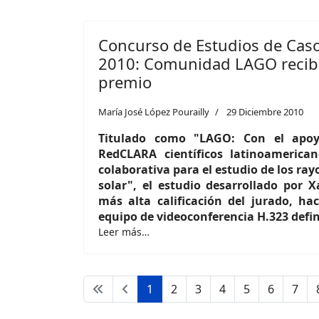
Concurso de Estudios de Cas
2010: Comunidad LAGO recibe
premio
María José López Pourailly
29 Diciembre 2010
Titulado como "LAGO: Con el apo
RedCLARA científicos latinoamerica
colaborativa para el estudio de los ra
solar", el estudio desarrollado por X
más alta calificación del jurado, ha
equipo de videoconferencia H.323 defi
Leer más…
1
2
3
4
5
6
7