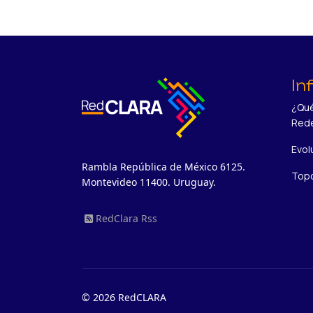
In
¿Qué
Red
Evol
Rambla República de México 6125.
Topo
Montevideo 11400. Uruguay.
RedClara Rss
© 2026 RedCLARA