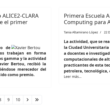
o ALICE2-CLARA
Primera Escuela 
 el primer
Computing para Ap
Tania Altamirano López
22 
La actividad, que se rea
la Ciudad Universitaria
yo de
nos trabajan en forma
a docentes e investigad
yos gamma y la actividad
computacionales de alt
avier Bertou, recibió la
practicantes de esta tec
ciéndose merecedor del
petrolera, tecnológica, 
nido como premio.
Leer más…
8
9
10