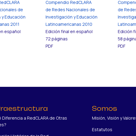
RedCLARA
Compendio RedCLARA
Compend
cionales de
de Redes Nacionales de
de Redes
n y Educación
Investigación y Educación
Investig
anas 2011
Latinoamericanas 2010
Latinoam
 en español
Edición final en español
Edición f
72 páginas
58 págin
PDF
PDF
fraestructura
Somos
 Diferencia a RedCLARA de Otras
Misión, Visión y Valore
es?
Estatutos