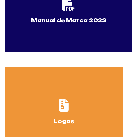
Descargar
Manual de Marca 2023
Descargar
Logos