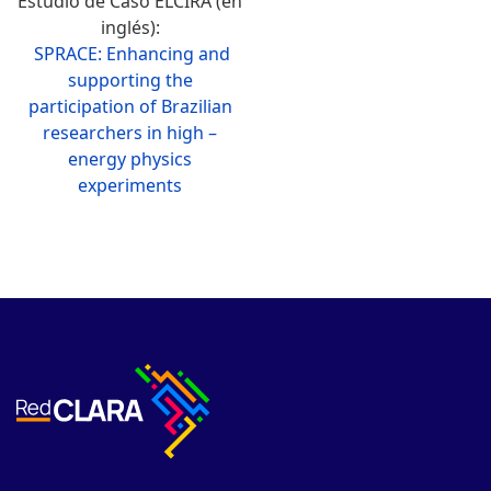
Estudio de Caso ELCIRA (en
inglés):
SPRACE: Enhancing and
supporting the
participation of Brazilian
researchers in high –
energy physics
experiments