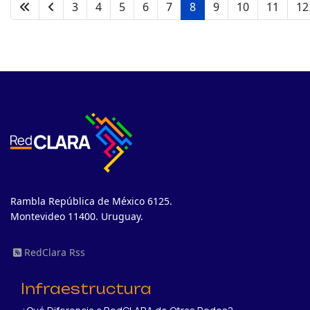
3
4
5
6
7
8
9
10
11
12
Rambla República de México 6125.
Montevideo 11400. Uruguay.
RedClara Rss
Infraestructura