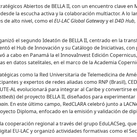
stratégicos Abiertos de BELLA II, con un encuentro clave en
esde la escucha activa y la colaboración multiactor. A lo lar
 de alto nivel, como el
EU-LAC Global Gateway
y el
D4D Hub
,
ganizó el segundo Ideatón de BELLA II, centrado en la tran
entó el Hub de Innovación y su Catálogo de Iniciativas, co
 llevó a cabo en Panamá la el InnovaInvest Edición Copernic
s en datos satelitales, en el marco de la Academia Coperni
atégicas como la Red Universitaria de Telemedicina de Amér
icipantes y expertos de redes aliadas como RNP (Brasil), CE
 RUTE-AL evolucionará para integrar al Caribe y convertirse
stbeds
) del proyecto BELLA II, diseñados para experimentar
hain
. En este último campo, RedCLARA celebró junto a LACNe
oyecto Diploma, enfocado en la emisión y validación de dip
 la cooperación regional a través del grupo EduLACSeg, que
a Digital EU-LAC y organizó actividades formativas como el S