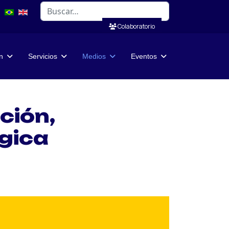
Buscar
Colaboratorio
n
Servicios
Medios
Eventos
ción,
gica