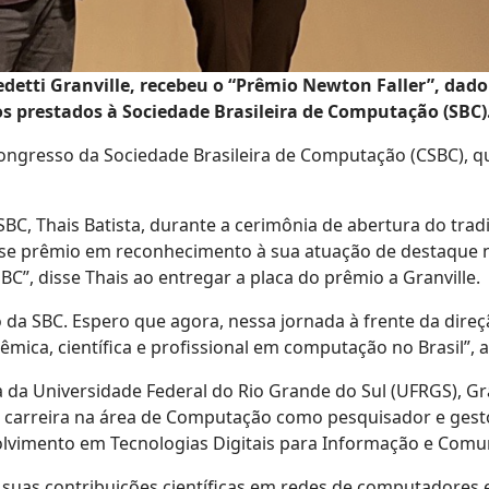
edetti Granville, recebeu o “Prêmio Newton Faller”, 
os prestados à Sociedade Brasileira de Computação (SBC)
ongresso da Sociedade Brasileira de Computação (CSBC), qu
SBC, Thais Batista, durante a cerimônia de abertura do trad
sse prêmio em reconhecimento à sua atuação de destaque
SBC”, disse Thais ao entregar a placa do prêmio a Granville.
da SBC. Espero que agora, nessa jornada à frente da dire
ica, científica e profissional em computação no Brasil”, a
ca da Universidade Federal do Rio Grande do Sul (UFRGS), G
e carreira na área de Computação como pesquisador e gesto
olvimento em Tecnologias Digitais para Informação e Comun
 suas contribuições científicas em redes de computadores 