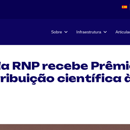
Sobre
Infraestrutura
Articul
 da RNP recebe Prêm
tribuição científic