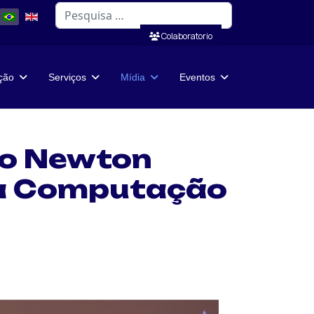
Pesquisar
Colaboratorio
ação
Serviços
Mídia
Eventos
io Newton
a à Computação