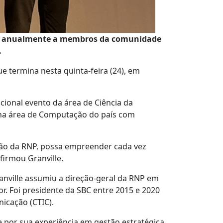
dado anualmente a membros da comunidade
.
e termina nesta quinta-feira (24), em
icional evento da área de Ciência da
 na área de Computação do país com
ção da RNP, possa empreender cada vez
firmou Granville.
ranville assumiu a direção-geral da RNP em
r. Foi presidente da SBC entre 2015 e 2020
icação (CTIC).
e por sua experiência em gestão estratégica