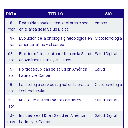
DATA
TITULO
SIG
18-
Redes Nacionales como actores clave
Ambos
mar
en el área de la Salud Digital
19-
Evolución de la citología ginecológica en
Citotecnología
mar
américa latina y el caribe
08-
Bioinformática e Informática en la Salud
Salud Digital
abr
en América Latina y el Caribe
15-
Políticas públicas de salud en América
Salud
abr
Latina y el Caribe
16-
La citología cervicovaginal en la era del
Citotecnología
abr
test molecular
29-
IA - IA versus estándares de datos
Salud Digital
abr
13-
Indicadores TIC en Salud en América
Salud Digital
may
Latina y el Caribe