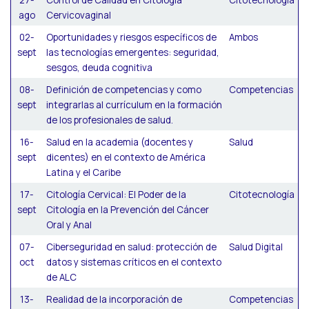
27-
Control de Calidad en Citología
Citotecnología
ago
Cervicovaginal
02-
Oportunidades y riesgos específicos de
Ambos
sept
las tecnologías emergentes: seguridad,
sesgos, deuda cognitiva
08-
Definición de competencias y como
Competencias
sept
integrarlas al currículum en la formación
de los profesionales de salud.
16-
Salud en la academia (docentes y
Salud
sept
dicentes) en el contexto de América
Latina y el Caribe
17-
Citología Cervical: El Poder de la
Citotecnología
sept
Citología en la Prevención del Cáncer
Oral y Anal
07-
Ciberseguridad en salud: protección de
Salud Digital
oct
datos y sistemas críticos en el contexto
de ALC
13-
Realidad de la incorporación de
Competencias