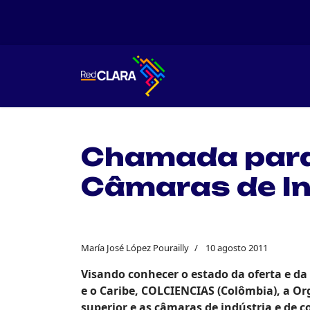
Chamada para 
Câmaras de In
María José López Pourailly
10 agosto 2011
Visando conhecer o estado da oferta e d
e o Caribe, COLCIENCIAS (
Colômbia
), a O
superior e as câmaras de indústria e de c