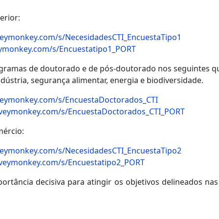
erior:
veymonkey.com/s/NecesidadesCTI_EncuestaTipo1
eymonkey.com/s/Encuestatipo1_PORT
ogramas de doutorado e de pós-doutorado nos seguintes que
ndústria, segurança alimentar, energia e biodiversidade.
veymonkey.com/s/EncuestaDoctorados_CTI
rveymonkey.com/s/EncuestaDoctorados_CTI_PORT
mércio:
veymonkey.com/s/NecesidadesCTI_EncuestaTipo2
rveymonkey.com/s/Encuestatipo2_PORT
tância decisiva para atingir os objetivos delineados nas 