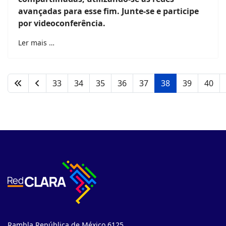
avançadas para esse fim. Junte-se e participe
por videoconferência.
Ler mais …
33
34
35
36
37
38
39
40
Rambla República de México 6125.