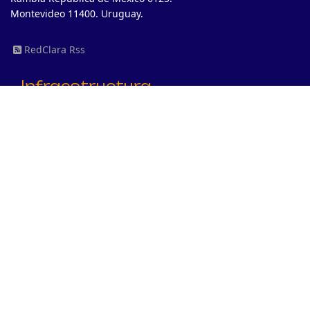
Montevideo 11400. Uruguay.
RedClara Rss
Infraestructura
Qual é a diferença entre RedCLARA e outras redes?
Evolução Histórica da Rede
Topologia Atual RedCLARA
Sobre
Missão, Visão e Valores
Estatutos
História
Proyetos em execução
BELLA II