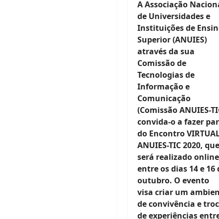
A Associação Nacion
de Universidades e
Instituições de Ensi
Superior (ANUIES)
através da sua
Comissão de
Tecnologias de
Informação e
Comunicação
(Comissão ANUIES-TI
convida-o a fazer pa
do Encontro VIRTUA
ANUIES-TIC 2020, qu
será realizado online
entre os dias 14 e 16 
outubro. O evento
visa criar um ambie
de convivência e tro
de experiências entr