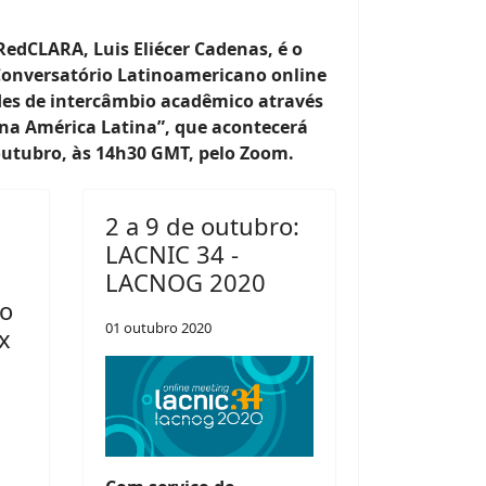
RedCLARA, Luis Eliécer Cadenas, é o
Conversatório Latinoamericano online
des de intercâmbio acadêmico através
 na América Latina”, que acontecerá
 outubro, às 14h30 GMT
, pelo Zoom.
2 a 9 de outubro:
LACNIC 34 -
LACNOG 2020
 o
01 outubro 2020
x