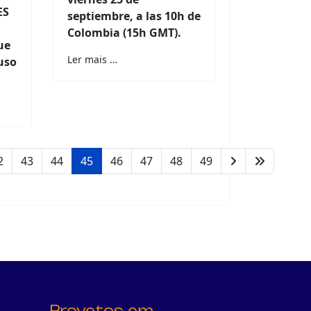
ES
septiembre, a las 10h de
Colombia (15h GMT).
ue
Ler mais …
uso
2
43
44
45
46
47
48
49
Proyetos em