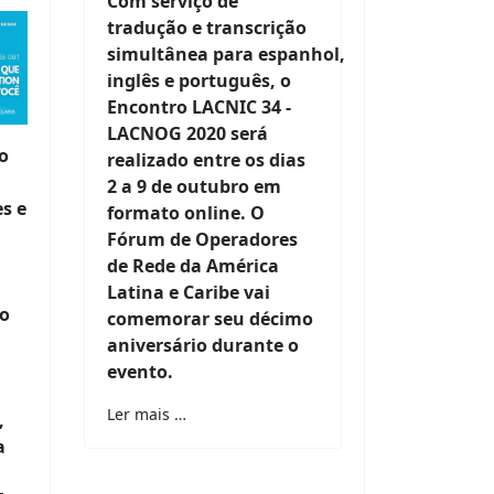
Com serviço de
tradução e transcrição
simultânea para espanhol,
inglês e português, o
Encontro LACNIC 34 -
LACNOG 2020 será
co
realizado entre os dias
2 a 9 de outubro em
es e
formato online. O
Fórum de Operadores
de Rede da América
Latina e Caribe vai
do
comemorar seu décimo
aniversário durante o
evento.
Ler mais …
,
a