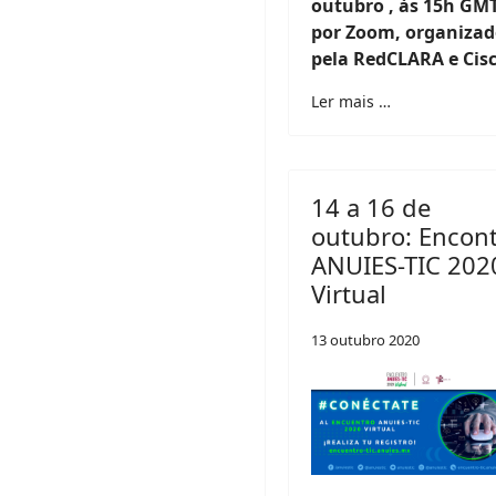
outubro , às 15h GMT
por Zoom, organiza
pela RedCLARA e Cisc
Ler mais …
14 a 16 de
outubro: Encon
ANUIES-TIC 202
Virtual
13 outubro 2020