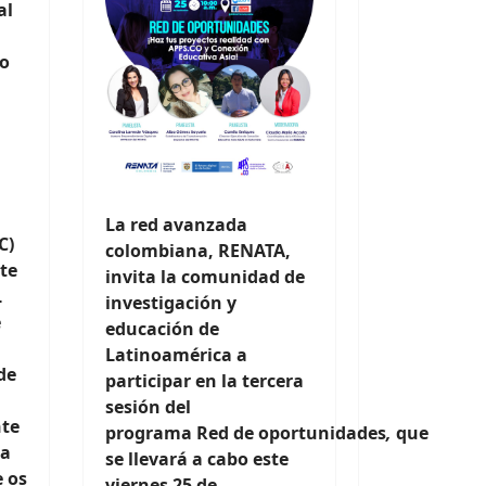
al
no
La red avanzada
C)
colombiana, RENATA,
rte
invita la comunidad de
L
investigación y
e
educación de
Latinoamérica a
de
participar en la tercera
sesión del
nte
programa Red de oportunidades
,
que
ca
se llevará a cabo este
e os
viernes 25 de