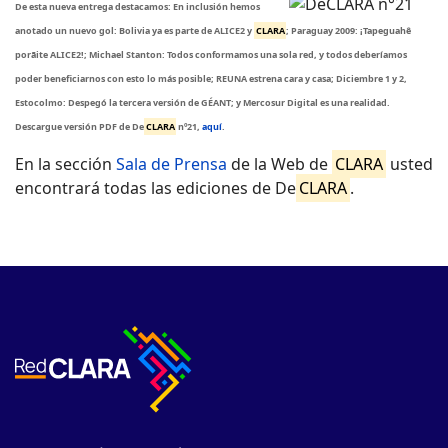
De esta nueva entrega destacamos: En inclusión hemos
anotado un nuevo gol: Bolivia ya es parte de ALICE2 y
CLARA
; Paraguay 2009: ¡Tapeguahê
porãite ALICE2!; Michael Stanton: Todos conformamos una sola red, y todos deberíamos
poder beneficiarnos con esto lo más posible; REUNA estrena cara y casa; Diciembre 1 y 2,
Estocolmo: Despegó la tercera versión de GÉANT; y Mercosur Digital es una realidad.
Descargue versión PDF de De
CLARA
nº21,
aquí
.
En la sección
Sala de Prensa
de la Web de
CLARA
usted
encontrará todas las ediciones de De
CLARA
.